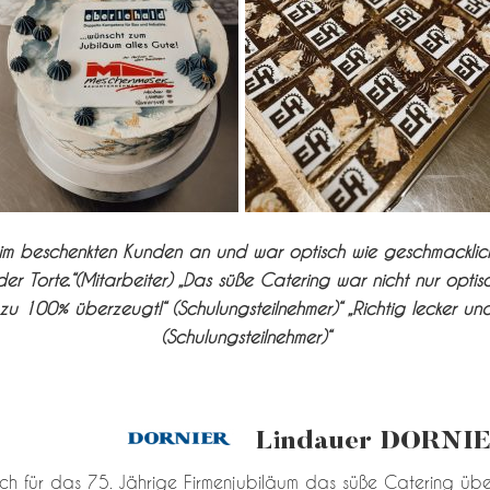
eim beschenkten Kunden an und war optisch wie geschmacklich 
er Torte.“(Mitarbeiter) „Das süße Catering war nicht nur opti
zu 100% überzeugt!“ (Schulungsteilnehmer)“ „Richtig lecker und
(Schulungsteilnehmer)“
Lindauer DORNI
ich für das 75. Jährige Firmenjubiläum das süße Catering übe