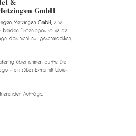
del &
 Metzingen GmbH
stungen Metzingen GmbH,
eine
er beiden Firmenlogos sowie der
ign, das nicht nur geschmacklich,
Catering übernehmen durfte. Die
ogo – ein süßes Extra mit Wow-
rierenden Aufträge.