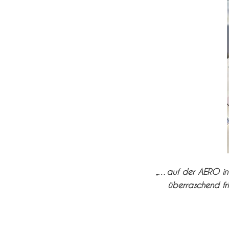
„…auf der AERO in F
überraschend fri