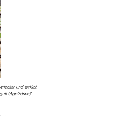
rlecker und wirklich
gut! (App2drive)“